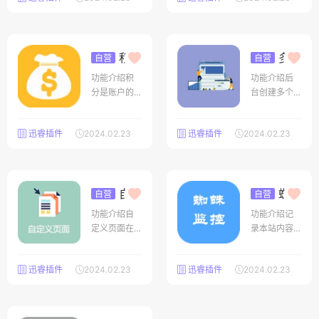
布的文章数
插件回帖界
殊的网站表
索要源码直
据的本插件
面：个人中
单，不同之
接安装使用
可以指定一
心界面：
处是，模块
些管理员专
内容表单必
积分
多网
自营
自营
门来管理某
系统
站系统
须依赖于模
V1.3
V4.
些用户组发
功能介绍积
功能介绍后
1
块内容，它
分是账户的
台创建多个
受内容的控
虚拟资产，
站点，每个
制（相当于
后台可以为
站点的数据
内容的子内
迅睿插件
2024.02.23
迅睿插件
2024.02.23
他单独命
表是独立
容）。模块
名，例如积
的。方便统
内容表单性
分、S分等可
一的后台来
能和内容模
以设置：登
管理N个站
块一样，支
录奖励、发
自定
点。新建站
蜘蛛
自营
自营
持百万级数
义页面
爬行监控
文奖励、评
点的数据都
V3.
据，附表按
功能介绍自
功能介绍记
4
V2.9
论奖励、充
是空白，需
定义页面在
录本站内容
值积分、人
要重新录入
网站建设中
蜘蛛爬行日
民币兑换积
数据。后台
应用的比较
志，统计时
分等
切换多网
迅睿插件
2024.02.23
迅睿插件
2024.02.23
广，比如一
间段爬行次
站：操作视
些通用单独
数，爬行多
频：https://
页面，网站
的页面数量
www.xunrui
介绍、关于