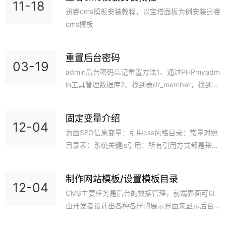
11-18
迅睿cms模板安装教程，以宝塔面板为例安装迅睿
cms模板
重置后台密码
03-19
admin后台密码忘记重置方法1、通过PHPmyadm
in工具管理数据库2、找到表dr_member，找到ad
min账号记录3、将password值改为：62e69b82
8c74c50a1f6e93227cdf7e773、将salt值改为：
固定变量介绍
8d6dc35e504、这样密码就修改成了：admin--
12-04
页面SEO信息变量：引用css风格目录：常量对照
-----------------sql语句-------------UPDATE `dr
目录表：系统关键js引用：所有引用方式都是采用
_membe
电脑URL的方式引用
制作网站模板/设置模板目录
12-04
CMS主要任务是后台的数据管理，前端界面可以
由开发者设计出各种各样的展示界面来显示后台的
数据。1、了解CMS模板目录结构http://help.xunr