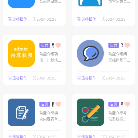
开
额打
么是网站终
员空间黄页
计网站浏览
端？传统网
功能分为1、
量、访客、I
站可以分为
会员个人信
P、移动端和
迅睿插件
2024.02.23
迅睿插件
2024.02.23
电脑pc、移
息页面展
PC端防止恶
动端mobile
示，展示此
意访问和恶
两个展示界
人发布的内
意请求，支
面，xunruic
容等等2、会
持拉黑ip和客
ms不仅支持
后台
员列表搜索
问答
自营
自营
户端字符
内容管理
插件
这两个界
页面，搜索
V1.8
功能介绍功
功能介绍问
权限
V2.13
面，还可以
已注册的会
能一：默认
答插件基于
通过自定义
员用户、按
情况管理员
官网「技术
终端来设置
用户组匹
是可以管理
支持」功能
不同终端的
配、按自定
迅睿插件
2024.02.23
迅睿插件
2024.02.23
全部数据的
分发而来，
展示界面，
义字段搜索
本插件可以
支持悬赏贴
例如mip、pa
等3、会员关
指定一些管
功能，微信
d界面等，也
注关系，粉
理员专门来
通知。问答
就是说
丝关系好友
管理某项模
模块
插件首页功
考试
自营
自营
关系：
内容表单
系统
块的栏目功
能图：问答
V1.19
功能介绍模
功能介绍考
V1.17
能二：默认
插件内容详
块内容表单
试系统插
情况管理员
情界面：问
能是什么？
件：不提供
是可以管理
答插件提问
可以理解为
测试网站，
全部会员发
界面：问答
迅睿插件
2024.02.23
迅睿插件
2024.02.23
他是一只特
请联系作者