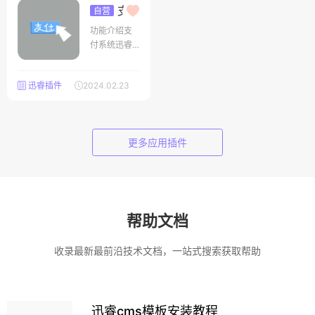
cms.com
我们等页
支付
自营
系统
面。他不依
V1.10
功能介绍支
赖于内容系
付系统迅睿C
统插件，也
MS框架体系
支持自定义
的公共支付
字段，来丰
迅睿插件
2024.02.23
部分，只要
富页面功
与付款、支
能。本插件
付、金额等
强大之处：
相关的操作
支持为顶级
更多应用插件
都需要接入
页面单独绑
支付系统，
定域名，比
基本功能
如上
有：支持后
台金额充值
管理，后台
帮助文档
为用户充
值；财务流
收录最新最前沿技术文档，一站式搜索获取帮助
水记录管
理，消费与
收入记录；
设置支付方
迅睿cms模板安装教程
式