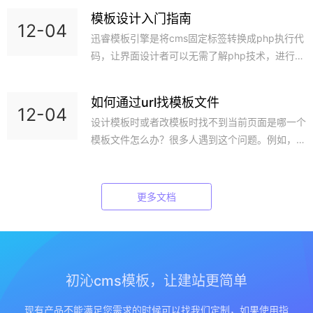
uicms.com/369.html2、创建自己的模板新建模
模板设计入门指南
板目录：/template/pc/test_html/ （如果创建移
12-04
迅睿模板引擎是将cms固定标签转换成php执行代
动端模板，就建在mobile目录下即可）test_html
码，让界面设计者可以无需了解php技术，进行数
目录就是新的模板目录，用于存放html界面的解析
据查询和调用迅睿模板制作人员需要具备的基本条
文件新建风格目
件1. 具备基本的html代码知识（必备）；2. 懂得
如何通过url找模板文件
简单的逻辑判断和循环知识（可选）；3. 最好也
12-04
设计模板时或者改模板时找不到当前页面是哪一个
能懂点SQL语句知识（可选）；4. 懂点css和js技
模板文件怎么办？很多人遇到这个问题。例如，你
术（可选）；5. 能够熟练操作XunRuiCMS系统。
访问/index.php?s=news这个地址，我如何知道
模板分为电脑端pc和手机端mobile，系统会自动
它对应的模板文件是什么？方法一：1、启用开发
识别
者模式，在/index.php中修改一下参数：// 是否
更多文档
是开发者模式define('IS_DEV', 1);2、然后进入需
要访问的页面url下面的【火图标】views选项方法
二：1、启用开发者模式，在/inde
初沁cms模板，让建站更简单
现有产品不能满足您需求的时候可以找我们定制，如果使用指