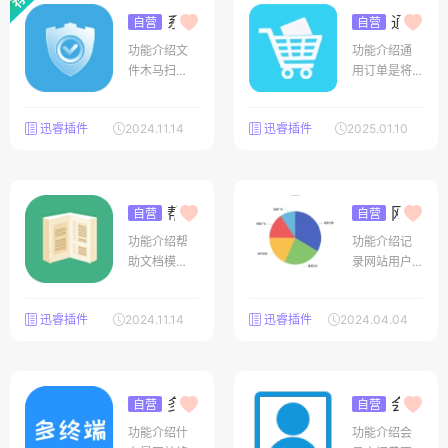
系统
通用
自营
自营
安全加固
订单
V2.13
功能介绍文
功能介绍通
V4.9
件木马扫
用订单是将
描、文件权
普通的内容
限检测、文
模块支持订
迅睿插件
2024.11.14
迅睿插件
2025.01.10
件差异对比
购下单功
用于将CMS
能，比如购
文件系统采
买这篇文
用分离模式
章、购买这
部署，防止
帮助
个模块某一
网站
自营
自营
文档
访问日志
被攻击，防
内容、商品
V1.3
功能介绍帮
功能介绍记
V1.9
止执行恶意
购买等需
助文档模
录网站用户
上传目录程
求；当用户
块，快速构
的访问记
序。账号安
下单后，内
建文档手册
录，访问日
全设置、登
容的发布者
迅睿插件
2024.11.14
迅睿插件
2024.04.04
管理系统
志，操作日
录安全设
账号可以在
志，用户行
置、密码安
“我卖出的订
为记录记录
全等等。如
单”中看到这
用户客户端
需更多的安
个订单；当
多终
软件信息，ip
会员
自营
自营
全防护功能
交易成功
端网站
空间
地址，源端
V1.
V1.5
可联系官方
后，成交金
功能介绍什
功能介绍会
6
口号等等统